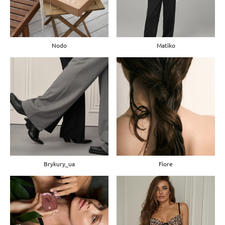
Nodo
Matiko
Brykury_ua
Fiore